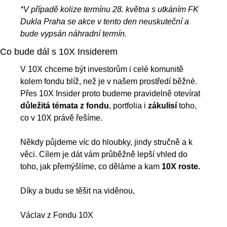
*V případě kolize termínu 28. května s utkáním FK 
Dukla Praha se akce v tento den neuskuteční a 
bude vypsán náhradní termín.
Co bude dál s 10X Insiderem
V 10X chceme být investorům i celé komunitě 
kolem fondu blíž, než je v našem prostředí běžné. 
Přes 10X Insider proto budeme pravidelně otevírat 
důležitá témata z fondu
, portfolia i 
zákulisí
 toho, 
co v 10X právě řešíme.
Někdy půjdeme víc do hloubky, jindy stručně a k 
věci. Cílem je dát vám průběžně lepší vhled do 
toho, jak přemýšlíme, co děláme a kam 
10X roste.
Díky a budu se těšit na viděnou,
Václav z Fondu 10X